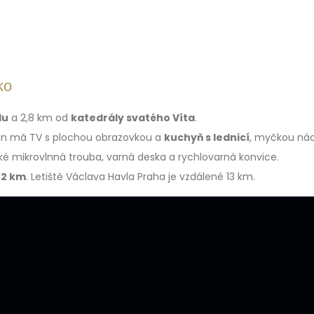
ko
du
a 2,8 km od
katedrály svatého Víta
.
án má TV s plochou obrazovkou a
kuchyň s lednicí
, myčkou nád
aké mikrovlnná trouba, varná deska a rychlovarná konvice.
,2 km
. Letiště Václava Havla Praha je vzdálené 13 km.