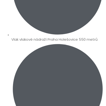
Vlak vlakové nádraží Praha Holešovice 550 metrů