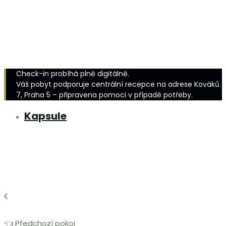
Check-in probíhá plně digitálně.
Váš pobyt podporuje centrální recepce na adrese Kováků
7, Praha 5 – připravena pomoci v případě potřeby.
Kapsule
👈 Předchozí pokoj