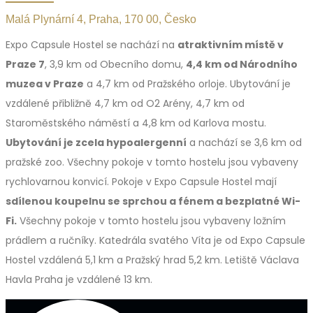
Malá Plynární 4, Praha, 170 00, Česko
Expo Capsule Hostel se nachází na
atraktivním místě v
Praze 7
, 3,9 km od Obecního domu,
4,4 km od Národního
muzea v Praze
a 4,7 km od Pražského orloje. Ubytování je
vzdálené přibližně 4,7 km od O2 Arény, 4,7 km od
Staroměstského náměstí a 4,8 km od Karlova mostu.
Ubytování je zcela hypoalergenní
a nachází se 3,6 km od
pražské zoo. Všechny pokoje v tomto hostelu jsou vybaveny
rychlovarnou konvicí. Pokoje v Expo Capsule Hostel mají
sdílenou koupelnu se sprchou a fénem a bezplatné Wi-
Fi.
Všechny pokoje v tomto hostelu jsou vybaveny ložním
prádlem a ručníky. Katedrála svatého Víta je od Expo Capsule
Hostel vzdálená 5,1 km a Pražský hrad 5,2 km. Letiště Václava
Havla Praha je vzdálené 13 km.