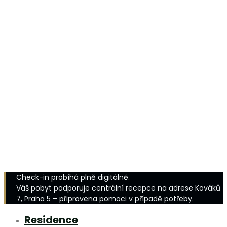
Check-in probíhá plně digitálně.
Váš pobyt podporuje centrální recepce na adrese Kováků
7, Praha 5 – připravena pomoci v případě potřeby.
Residence