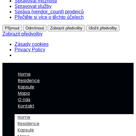
Spravovat možnosti
Spravovat služby
Správa {vendor_count} prodejců
Přečtěte si více o těchto účelech
Přijmout
Odmítnout
Zobrazit předvolby
Uložit předvolby
Zobrazit předvolby
Zásady cookies
Privacy Policy
Home
Residence
Kapsule
Mapa
O nás
Kontakt
Home
Residence
Kapsule