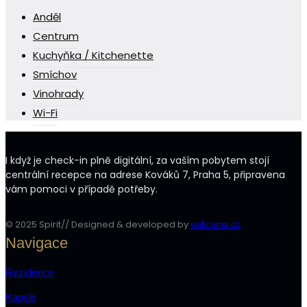
Anděl
Centrum
Kuchyňka / Kitchenette
Smíchov
Vinohrady
Wi-Fi
I když je check-in plně digitální, za vaším pobytem stojí
centrální recepce na adrese Kováků 7, Praha 5, připravena
vám pomoci v případě potřeby.
© 2025 Spirit// Designed & developed by
webcorna.cz
Navigace
Rezidence
Kapsle