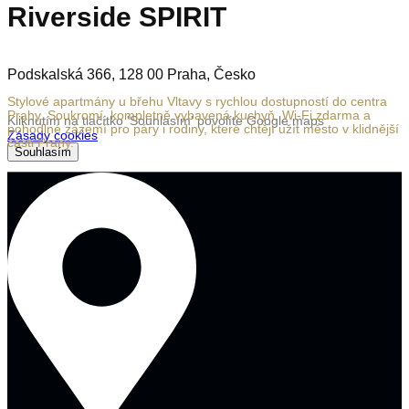
Riverside SPIRIT
Podskalská 366, 128 00 Praha, Česko
Stylové apartmány u břehu Vltavy s rychlou dostupností do centra
Prahy. Soukromí, kompletně vybavená kuchyň, Wi-Fi zdarma a
Kliknutím na tlačítko 'Souhlasím' povolíte Google maps
pohodlné zázemí pro páry i rodiny, které chtějí užít město v klidnější
Zásady cookies
části Prahy.
Souhlasím