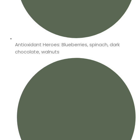
Antioxidant Heroes: Blueberries, spinach, dark
chocolate, walnuts