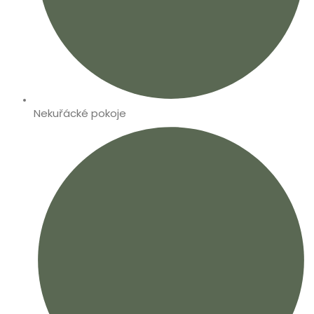
Nekuřácké pokoje