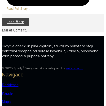
Read Full Story...
Load More
End of Content.
I když je check-in plně digitální, za vaším pobytem stojí
centrální recepce na adrese Kováků 7, Praha 5, připravena
vám pomoci v případě potřeby.
© 2025 Spirit// Designed & developed by
webcorna.cz
Navigace
Rezidence
Kapsle
Mapa