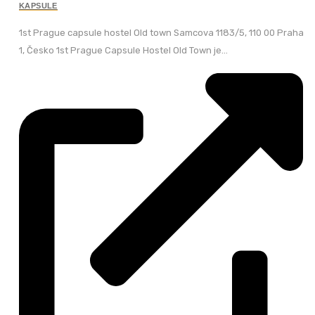
KAPSULE
1st Prague capsule hostel Old town Samcova 1183/5, 110 00 Praha
1, Česko 1st Prague Capsule Hostel Old Town je...