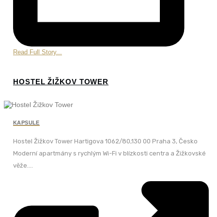
Read Full Story...
HOSTEL ŽIŽKOV TOWER
KAPSULE
Hostel Žižkov Tower Hartigova 1062/80,130 00 Praha 3, Česko
Moderní apartmány s rychlým Wi-Fi v blízkosti centra a Žižkovské
věže....