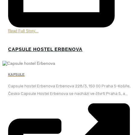
Read Full Story...
CAPSULE HOSTEL ERBENOVA
KAPSULE
Capsule hostel Erbenova Erbenova 228/3, 150 00 Praha 5-Košíře,
Česko Capsule Hostel Erbenova se nachází ve čtvrti Praha 5, a...