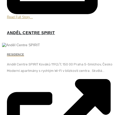
Read Full Story...
ANDĚL CENTRE SPIRIT
RESIDENCE
Anděl Centre SPIRIT Kováků 1192/7, 150 00 Praha 5-Smíchov, Česko
Moderní apartmány s rychlým Wi-Fi v blízkosti centra . Skvělá...