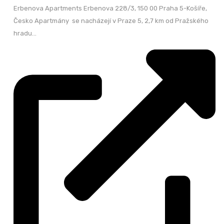
Erbenova Apartments Erbenova 228/3, 150 00 Praha 5-Košíře,
Česko Apartmány se nacházejí v Praze 5, 2,7 km od Pražského
hradu...