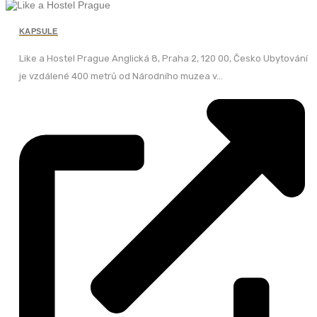
KAPSULE
Like a Hostel Prague Anglická 8, Praha 2, 120 00, Česko Ubytování
je vzdálené 400 metrů od Národního muzea v...