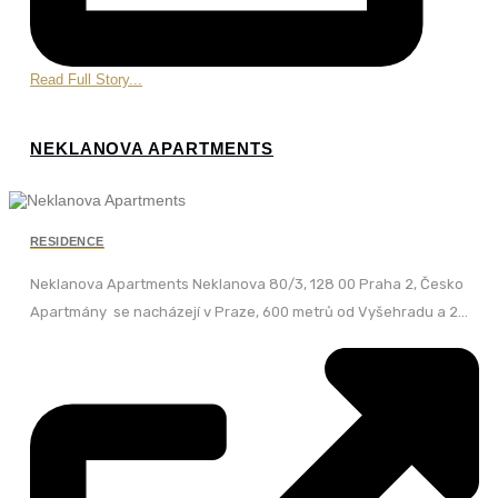
Read Full Story...
NEKLANOVA APARTMENTS
RESIDENCE
Neklanova Apartments Neklanova 80/3, 128 00 Praha 2, Česko
Apartmány se nacházejí v Praze, 600 metrů od Vyšehradu a 2...